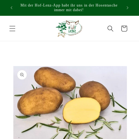
Direkt
Mit der Hof-Lenz-App habt ihr uns in der Hosentasche
zum
immer mit dabei!
Inhalt
Warenkorb
oduktinformationen
ringen