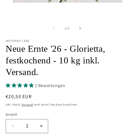
Medien
1
in
Modal
öffnen
von
1
/
2
HOFSHOP LENZ
Neue Ernte '26 - Glorietta,
festkochend - 10 kg inkl.
Versand.
2 Bewertungen
Normaler
€20,50 EUR
Preis
inkl. MwSt.
Versand
wird beim Checkout berechnet
Anzahl
Verringere
Erhöhe