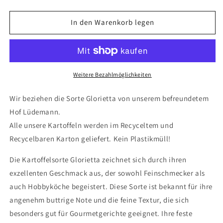
die
die
Menge
Menge
für
für
In den Warenkorb legen
Neue
Neue
Ernte
Ernte
&#39;26
&#39;26
-
-
Glorietta,
Glorietta,
Weitere Bezahlmöglichkeiten
festkochend
festkochend
-
-
Wir beziehen die Sorte Glorietta von unserem befreundetem
10
10
Hof Lüdemann.
kg
kg
Alle unsere Kartoffeln werden im Recyceltem und
inkl.
inkl.
Versand.
Versand.
Recycelbaren Karton geliefert. Kein Plastikmüll!
Die Kartoffelsorte Glorietta zeichnet sich durch ihren
exzellenten Geschmack aus, der sowohl Feinschmecker als
auch Hobbyköche begeistert. Diese Sorte ist bekannt für ihre
angenehm buttrige Note und die feine Textur, die sich
besonders gut für Gourmetgerichte geeignet. Ihre feste